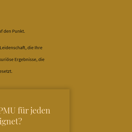
uf den Punkt.
eidenschaft, die Ihre
uriöse Ergebnisse, die
esetzt.
.
 PMU für jeden
ignet?