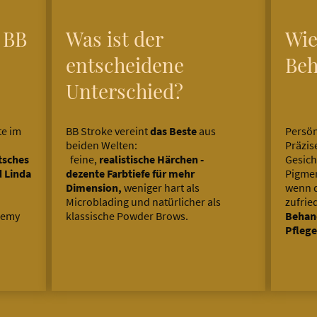
 BB
Was ist der
Wie
entscheidene
Beh
Unterschied?
te im
BB Stroke vereint
das Beste
aus
Persön
beiden Welten:
Präzis
tsches
feine,
realistische Härchen -
Gesi
d Linda
dezente Farbtiefe für mehr
Pig
Dimension,
weniger hart als
wenn d
Microblading und natürlicher als
zufrie
ademy
klassische Powder Brows.
Beha
Pflege