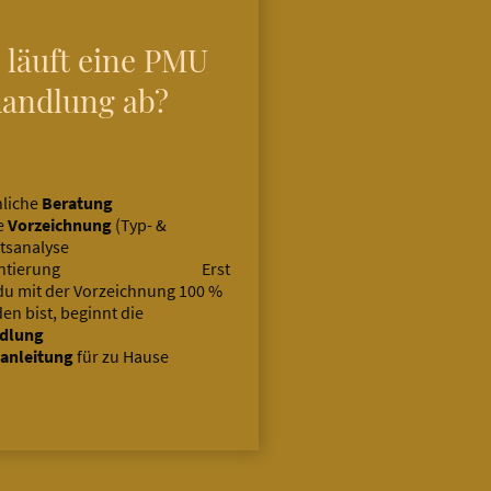
 läuft eine PMU
andlung ab?
liche
Beratung
e
Vorzeichnung
(Typ- &
chtsanalyse
mentierung Erst
u mit der Vorzeichnung 100 %
den bist, beginnt die
ndlung
anleitung
für zu Hause