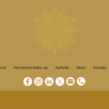
orte
Permanent Make- up
Ästhetik
News
Kontakt