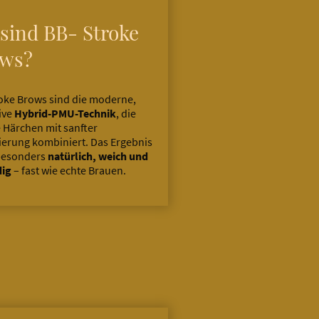
sind BB- Stroke
ows?
oke Brows sind die moderne,
ive
Hybrid-PMU-Technik
, die
e Härchen mit sanfter
ierung kombiniert. Das Ergebnis
besonders
natürlich, weich und
dig
– fast wie echte Brauen.