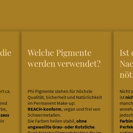
die
Welche Pigmente
Ist
werden verwendet?
Na
nöt
rt ca.
Phi Pigmente stehen für höchste
Nicht 
Qualität, Sicherheit und Natürlichkeit
ist
nic
rend
im Permanent Make-up:
manche
rbe,
REACH-konform
, vegan und frei von
annehm
ozess
Schwermetallen.
jedoch
ein
Die Farben heilen stabil,
ohne
Farbin
ungewollte Grau- oder Rotstiche
.
Perfek
Dank feinster Pigmentstruktur die im
optimi