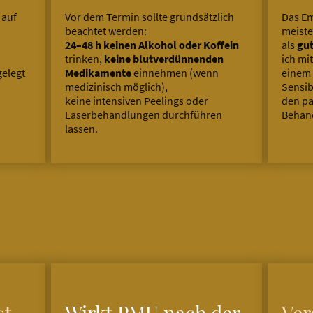
 auf
Vor dem Termin sollte grundsätzlich
Das Em
beachtet werden:
meist
24–48 h keinen Alkohol oder Koffein
als
gut
trinken,
keine blutverdünnenden
ich mi
elegt
Medikamente
einnehmen (wenn
einem 
medizinisch möglich),
Sensib
keine intensiven Peelings oder
den pa
Laserbehandlungen durchführen
Behan
lassen.
st
Wirkt PMU nach der
Ver