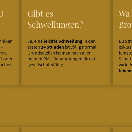
U
Gibt es
Wa 
Schwellungen?
Br
hniken
Ja, eine
leichte Schwellung
in den
BB Str
–
ersten
24 Stunden
ist völlig normal.
exklus
ren.
Grundsätzlich ist man nach allen
feinst
ft oder
meinen PMU Behandlungen direkt
Schatt
rochen
gesellschaftsfähig.
wirkt 
leben