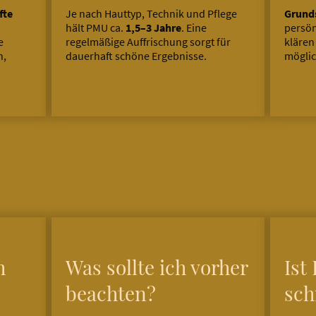
fte
Je nach Hauttyp, Technik und Pflege
Grunds
hält PMU ca.
1,5–3 Jahre
. Eine
persön
e
regelmäßige Auffrischung sorgt für
klären
h,
dauerhaft schöne Ergebnisse.
möglic
h
Was sollte ich vorher
Ist
beachten?
sch